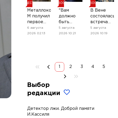
ОБЩЕСТВО
НОВОСТИ
НОВОСТИ
Металлокомплект-
"Вам
В Вене
М получил
должно
состоялась
первое
быть
встреча
место на
стыдно!"
экс-
6 августа
5 августа
5 августа
премии
— Хегсет
чиновников,
2026 02:13
2026 10:21
2026 10:19
Yandex
выступил
посвящённа
B2B Tech
с жёстким
вопросу
Awards
заявлением
Украины
об
— СМИ
американских
1
2
3
4
5
ракетах
Выбор
редакции
Детектор лжи. Доброй памяти
И.Кассиля