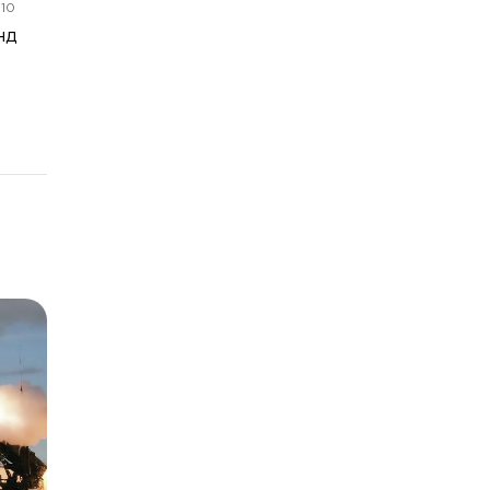
:10
нд