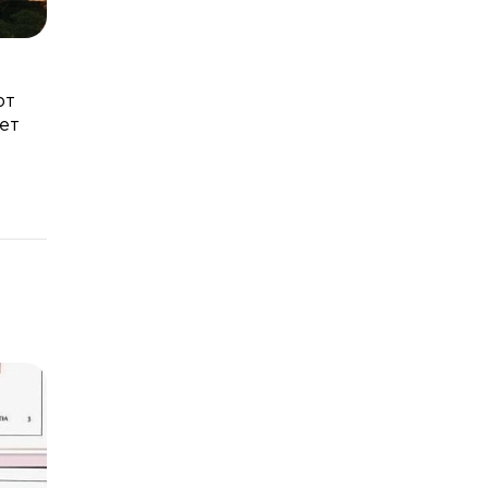
ют
ет