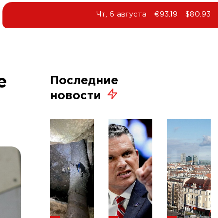
Чт, 6 августа
€93.19
$80.93
е
Последние
новости