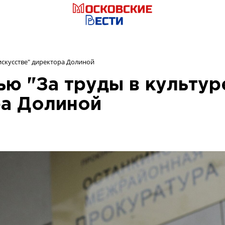
искусстве" директора Долиной
ью "За труды в культур
ра Долиной