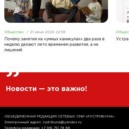
Общество
21 июня 2026 22:58
Общес
Почему занятия на «умных каникулах» два раза в
Устра
неделю делают лето временем развития, а не
лишений
”
Новости — это важно!
ОБЪЕДИНЕННАЯ РЕДАКЦИЯ СЕТЕВЫХ СМИ «РУСТРИБУНА»
Электронный адрес: rustribuna@yandex.ru
Телефон редакции: +7 916 751 78 88