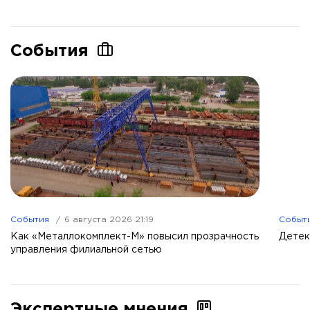
События
События
6 августа 2026 21:19
Событ
Как «Металлокомплект-М» повысил прозрачность
Детек
управления филиальной сетью
Экспертные мнения