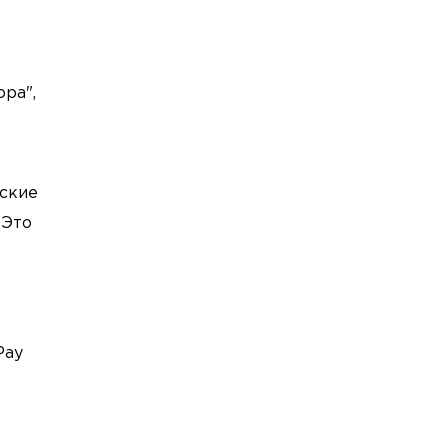
ра",
вские
 Это
Pay