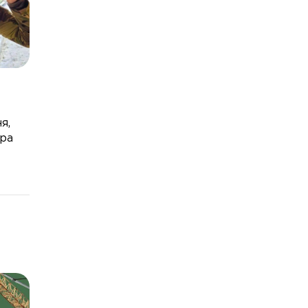
я,
тра