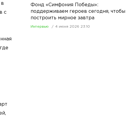
 в
Фонд «Симфония Победы»:
поддерживаем героев сегодня, чтобы
в с
построить мирное завтра
Интервью
4 июня 2026 23:10
енная
 где
арт
ей,