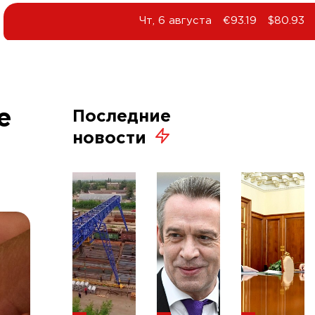
Чт, 6 августа
€93.19
$80.93
е
Последние
новости