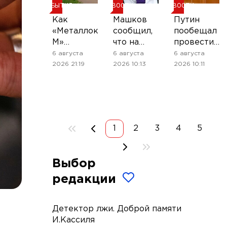
СОБЫТИЯ
НОВОСТИ
НОВОСТИ
Как
Машков
Путин
«Металлокомплект-
сообщил,
пообещал
М»
что на
провести
повысил
форуме
встречу с
6 августа
6 августа
6 августа
прозрачность
объединённых
театральны
2026 21:19
2026 10:13
2026 10:11
управления
культур
сообщество
филиальной
представят
по случаю
сетью
концепцию
юбилея
театров
СТД
1
2
3
4
5
Выбор
редакции
Детектор лжи. Доброй памяти
И.Кассиля