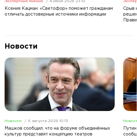
Экспертные мнения
4 июня 2026 23:10
Экспер
Ксения Кацман: «Светофор» поможет гражданам
Срыв 
отличать достоверные источники информации
решен
Прави
Новости
Новости
6 августа 2026 10:13
Новос
Машков сообщил, что на форуме объединённых
Путин
культур представят концепцию театров
сообщ