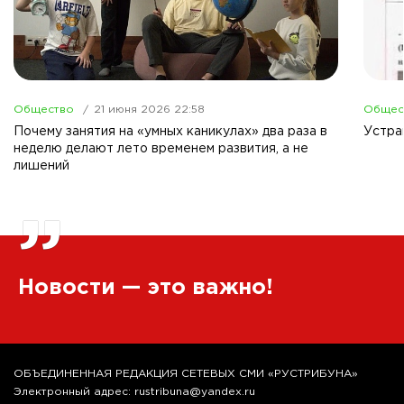
Общество
21 июня 2026 22:58
Общес
Почему занятия на «умных каникулах» два раза в
Устра
неделю делают лето временем развития, а не
лишений
”
Новости — это важно!
ОБЪЕДИНЕННАЯ РЕДАКЦИЯ СЕТЕВЫХ СМИ «РУСТРИБУНА»
Электронный адрес: rustribuna@yandex.ru