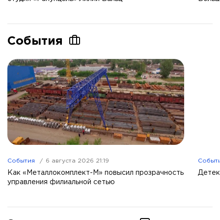
События
События
6 августа 2026 21:19
Событ
Как «Металлокомплект-М» повысил прозрачность
Детек
управления филиальной сетью