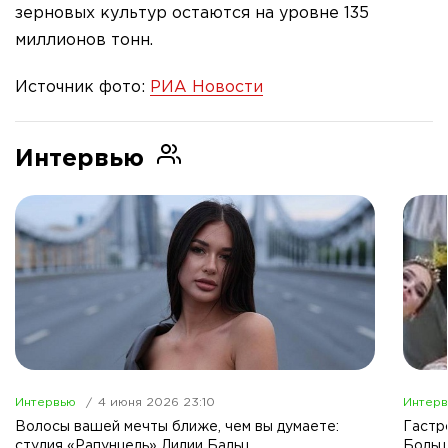
зерновых культур остаются на уровне 135
миллионов тонн.
Источник фото:
РИА Новости
Интервью
Интервью
4 июня 2026 23:10
Интер
Волосы вашей мечты ближе, чем вы думаете:
Гастр
студия «Рапунцель» Лилии Бальц
Больш