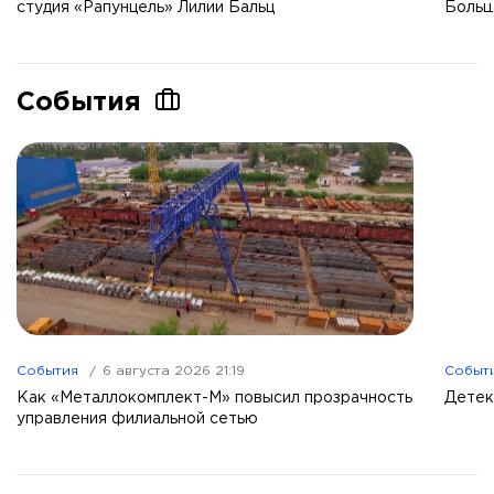
студия «Рапунцель» Лилии Бальц
Больш
События
События
6 августа 2026 21:19
Событ
Как «Металлокомплект-М» повысил прозрачность
Детек
управления филиальной сетью