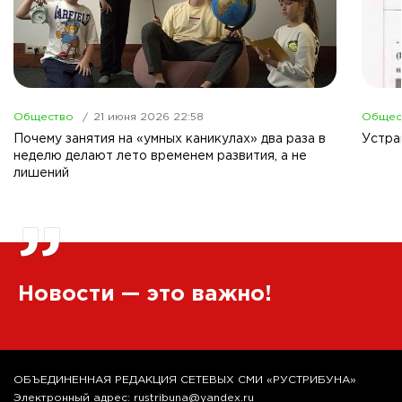
Общество
21 июня 2026 22:58
Общес
Почему занятия на «умных каникулах» два раза в
Устра
неделю делают лето временем развития, а не
лишений
”
Новости — это важно!
ОБЪЕДИНЕННАЯ РЕДАКЦИЯ СЕТЕВЫХ СМИ «РУСТРИБУНА»
Электронный адрес: rustribuna@yandex.ru