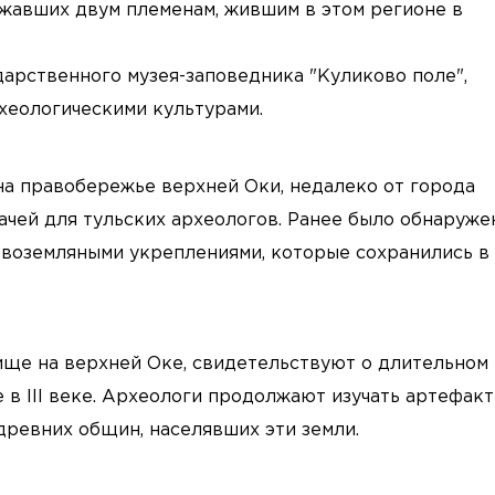
жавших двум племенам, жившим в этом регионе в
арственного музея-заповедника "Куликово поле",
хеологическими культурами.
 на правобережье верхней Оки, недалеко от города
ачей для тульских археологов. Ранее было обнаруже
воземляными укреплениями, которые сохранились в
ще на верхней Оке, свидетельствуют о длительном
 в III веке. Археологи продолжают изучать артефакт
древних общин, населявших эти земли.