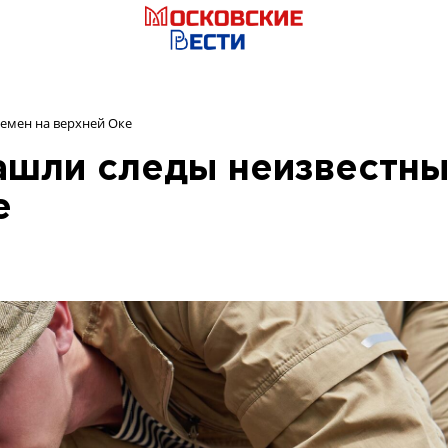
лемен на верхней Оке
ашли следы неизвестн
е