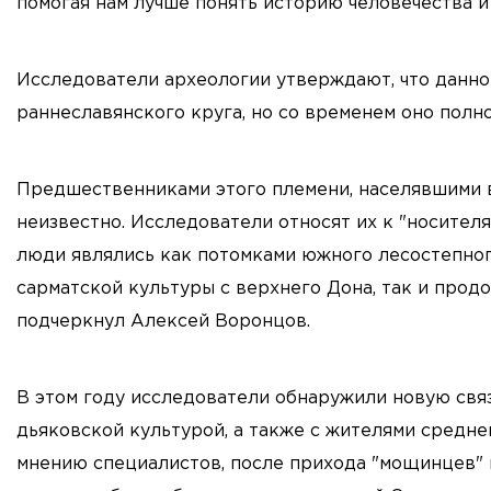
помогая нам лучше понять историю человечества и
Исследователи археологии утверждают, что данно
раннеславянского круга, но со временем оно полн
Предшественниками этого племени, населявшими в
неизвестно. Исследователи относят их к "носител
люди являлись как потомками южного лесостепно
сарматской культуры с верхнего Дона, так и прод
подчеркнул Алексей Воронцов.
В этом году исследователи обнаружили новую свя
дьяковской культурой, а также с жителями средней
мнению специалистов, после прихода "мощинцев" н