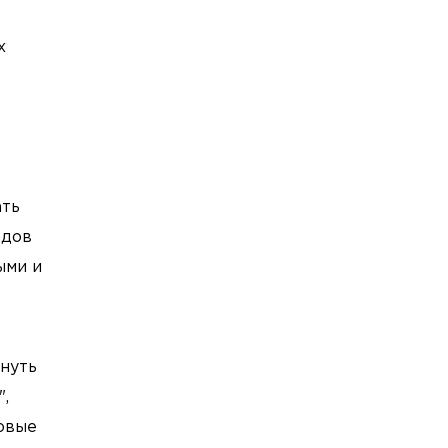
х
ать
адов
ыми и
януть
,
овые