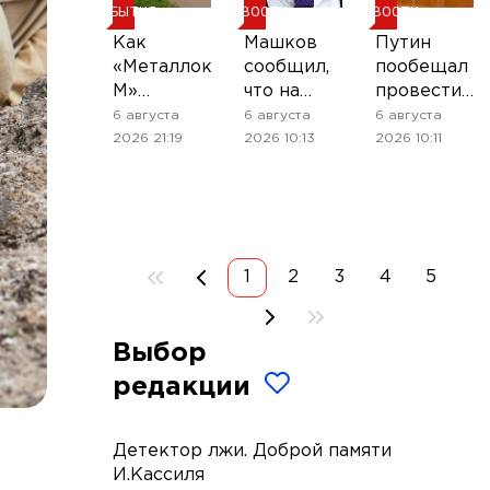
СОБЫТИЯ
НОВОСТИ
НОВОСТИ
Как
Машков
Путин
«Металлокомплект-
сообщил,
пообещал
М»
что на
провести
повысил
форуме
встречу с
6 августа
6 августа
6 августа
прозрачность
объединённых
театральны
2026 21:19
2026 10:13
2026 10:11
управления
культур
сообщество
филиальной
представят
по случаю
сетью
концепцию
юбилея
театров
СТД
1
2
3
4
5
Выбор
редакции
Детектор лжи. Доброй памяти
И.Кассиля