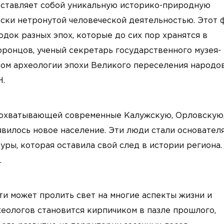
дставляет собой уникальную историко-природную
ески нетронутой человеческой деятельностью. Этот 
док разных эпох, которые до сих пор хранятся в
ронцов, ученый секретарь государственного музея-
ом археологии эпохи Великого переселения народо
Н.
и, охватывающей современные Калужскую, Орловскую
явилось новое население. Эти люди стали основател
ры, которая оставила свой след в истории региона.
.
ти может пролить свет на многие аспекты жизни и
еологов становится кирпичиком в пазле прошлого,