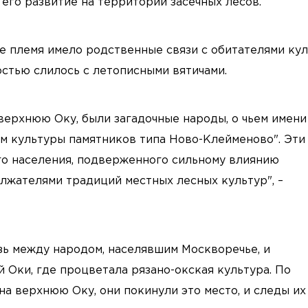
 его развитие на территории засечных лесов.
е племя имело родственные связи с обитателями ку
остью слилось с летописными вятичами.
ерхнюю Оку, были загадочные народы, о чьем имени
ям культуры памятников типа Ново-Клейменово". Эти
го населения, подверженного сильному влиянию
олжателями традиций местных лесных культур", –
зь между народом, населявшим Москворечье, и
 Оки, где процветала рязано-окская культура. По
а верхнюю Оку, они покинули это место, и следы их