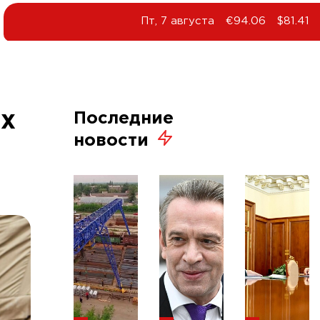
Пт, 7 августа
€94.06
$81.41
ых
Последние
новости