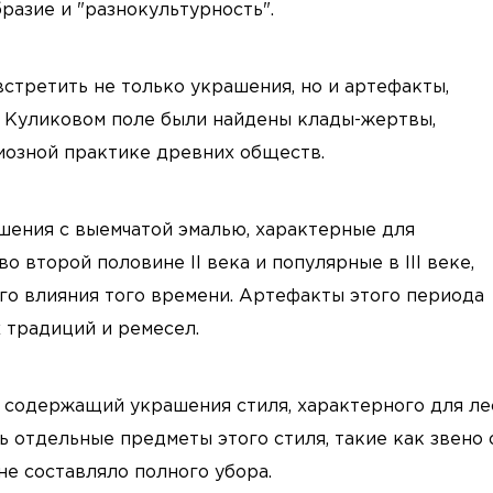
азие и "разнокультурность".
встретить не только украшения, но и артефакты,
а Куликовом поле были найдены клады-жертвы,
гиозной практике древних обществ.
ения с выемчатой эмалью, характерные для
о второй половине II века и популярные в III веке,
го влияния того времени. Артефакты этого периода
 традиций и ремесел.
 содержащий украшения стиля, характерного для л
ь отдельные предметы этого стиля, такие как звено 
не составляло полного убора.