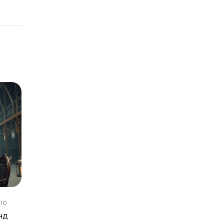
:10
нд