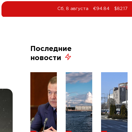
Сб, 8 августа
€94.84
$82.17
Последние
новости