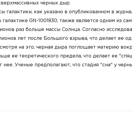
сверхмассивных черных дыр.
ы галактики, как указано в опубликованном в журна
 галактике GN-1001830, также является одним из са
ионов раз больше массы Солнца. Согласно исследов
ионов лет после Большого взрыва, что делает ее о
есмотря на это, черная дыра поглощает материю вок
еньше ее теоретического предела, что делает ее "спя
г нее. Ученые предполагают, что стадия "сна" у черн