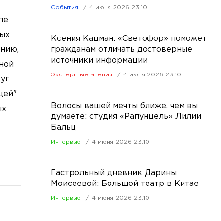
События
4 июня 2026 23:10
ле
мых
Ксения Кацман: «Светофор» поможет
анию,
гражданам отличать достоверные
источники информации
дной
Экспертные мнения
4 июня 2026 23:10
руг
щей"
Волосы вашей мечты ближе, чем вы
ых
думаете: студия «Рапунцель» Лилии
Бальц
Интервью
4 июня 2026 23:10
Гастрольный дневник Дарины
Моисеевой: Большой театр в Китае
Интервью
4 июня 2026 23:10