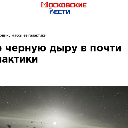
вину массы ее галактики
 черную дыру в почти
лактики