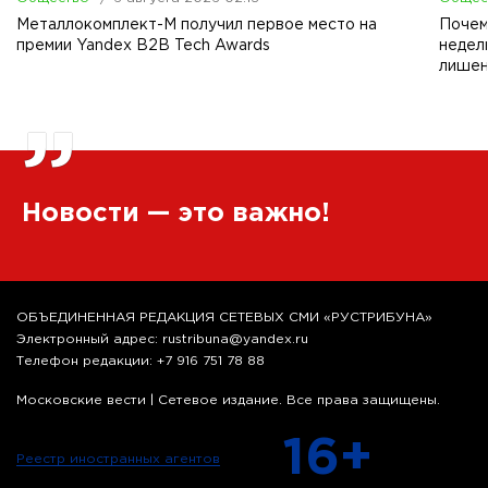
Металлокомплект-М получил первое место на
Почем
премии Yandex B2B Tech Awards
недел
лишен
”
Новости — это важно!
ОБЪЕДИНЕННАЯ РЕДАКЦИЯ СЕТЕВЫХ СМИ «РУСТРИБУНА»
Электронный адрес: rustribuna@yandex.ru
Телефон редакции: +7 916 751 78 88
Московские вести | Сетевое издание. Все права защищены.
16+
Реестр иностранных агентов