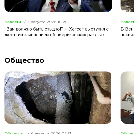
Новости
5 августа 2026 10:21
Новос
"Вам должно быть стыдно!" — Хегсет выступил с
В Вен
жёстким заявлением об американских ракетах
посвя
Общество
Общество
6 августа 2026 02:13
Общес