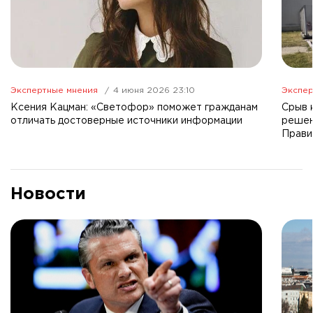
Экспертные мнения
4 июня 2026 23:10
Экспер
Ксения Кацман: «Светофор» поможет гражданам
Срыв 
отличать достоверные источники информации
решен
Прави
Новости