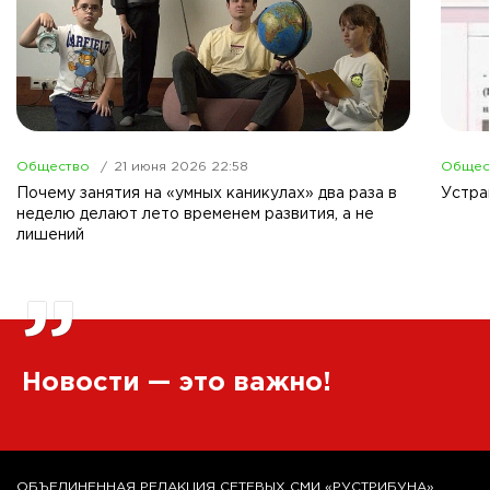
Общество
21 июня 2026 22:58
Общес
Почему занятия на «умных каникулах» два раза в
Устра
неделю делают лето временем развития, а не
лишений
”
Новости — это важно!
ОБЪЕДИНЕННАЯ РЕДАКЦИЯ СЕТЕВЫХ СМИ «РУСТРИБУНА»