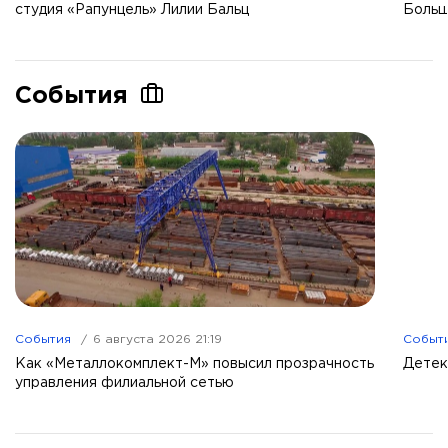
студия «Рапунцель» Лилии Бальц
Больш
События
События
6 августа 2026 21:19
Событ
Как «Металлокомплект-М» повысил прозрачность
Детек
управления филиальной сетью